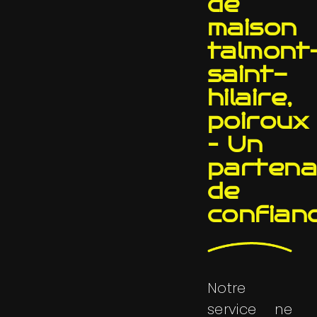
de
maison
talmont
saint-
hilaire,
poiroux
– Un
partena
de
confian
Notre
service ne