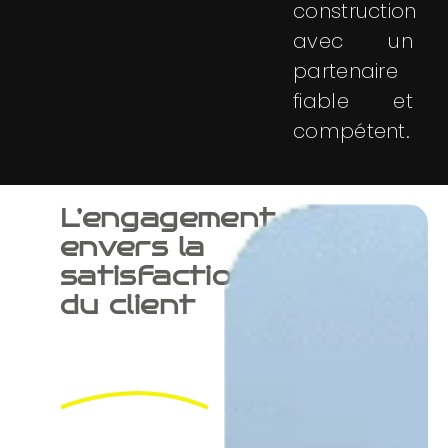
construction
avec un
partenaire
fiable et
compétent.
L’engagement
envers la
satisfaction
du client