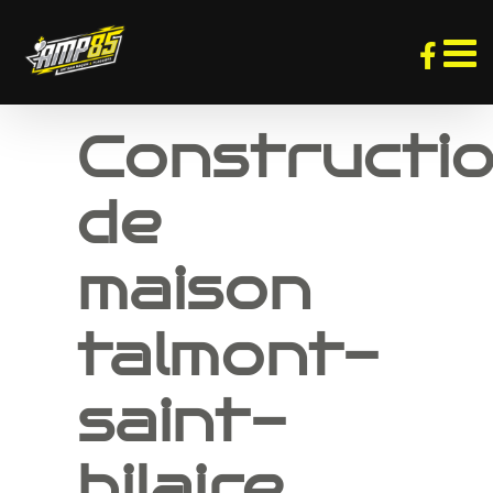
Passer
au
contenu
Constructi
de
maison
talmont-
saint-
hilaire,